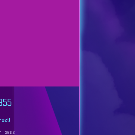
955
rnet!
r seus