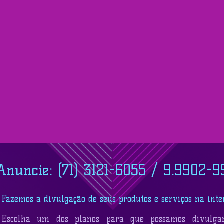
Anuncie: (71) 3121-6055 / 9.9902-9
Fazemos a divulgação de seus produtos e serviços na inte
Escolha um dos planos para que possamos divulga