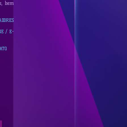
as, bem
ADORES
E / E-
TO.