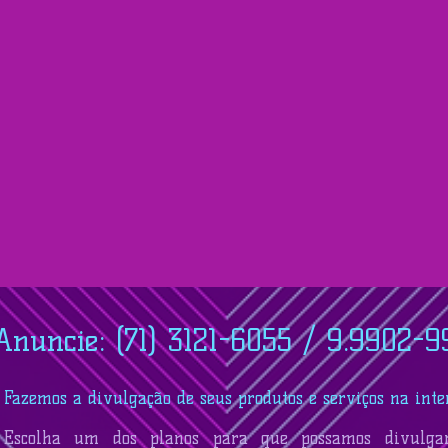
Anuncie: (71) 3121-6055 / 9.9902-9
Fazemos a divulgação de seus produtos e serviços na inte
Escolha um dos planos para que possamos divulga