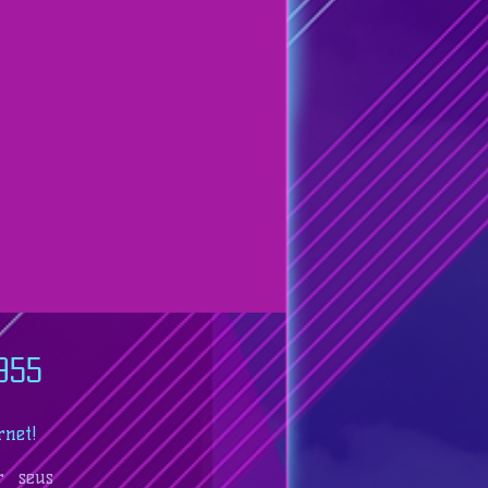
955
rnet!
r seus