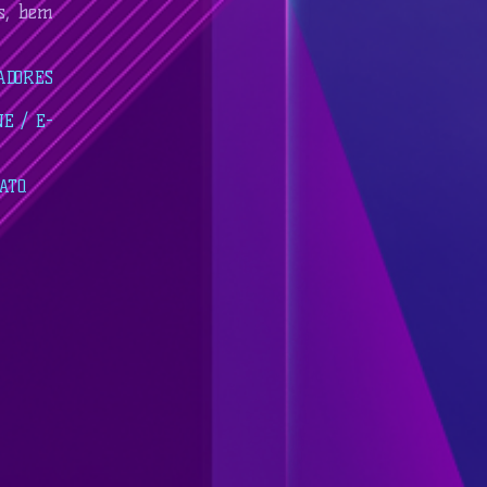
as, bem
ADORES
E / E-
TO.