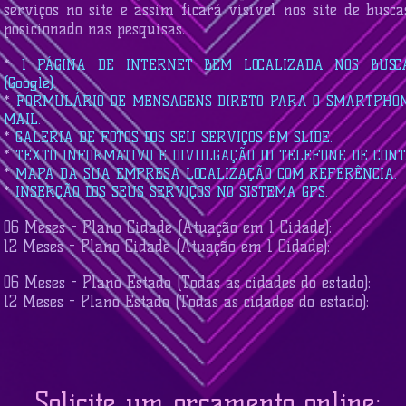
serviços no site e assim ficará visível nos site de busc
posicionado nas pesquisas.
*
1 PÁGINA DE INTERNET BEM LOCALIZADA NOS BUSC
(Google).
*
FORMULÁRIO DE MENSAGENS DIRETO PARA O SMARTPHON
MAIL.
*
GALERIA DE FOTOS DOS SEU SERVIÇOS EM SLIDE.
*
TEXTO INFORMATIVO E DIVULGAÇÃO DO TELEFONE DE CONTA
*
MAPA DA SUA EMPRESA LOCALIZAÇÃO COM REFERÊNCIA.
*
INSERÇÃO DOS SEUS SERVIÇOS NO SISTEMA GPS.
06 Meses - Plano Cidade (Atuação em 1 Cidade):
12 Meses - Plano Cidade (Atuação em 1 Cidade):
06 Meses - Plano Estado (Todas as cidades do estado):
12 Meses - Plano Estado (Todas as cidades do estado):
Solicite um orçamento online: