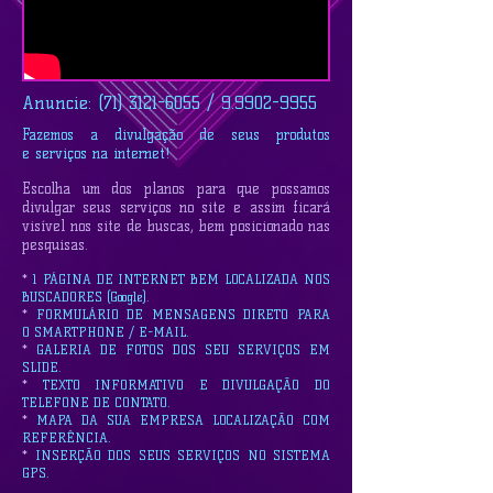
Anuncie:
(71) 3121-6055
/
9.9902-9955
Fazemos a divulgação de seus produtos
e serviços na internet!
Escolha um dos planos para que possamos
divulgar seus serviços no site e assim ficará
visível nos site de buscas, bem posicionado nas
pesquisas.
*
1 PÁGINA DE INTERNET BEM LOCALIZADA NOS
BUSCADORES (Google).
*
FORMULÁRIO DE MENSAGENS DIRETO PARA
O SMARTPHONE / E-MAIL.
*
GALERIA DE FOTOS DOS SEU SERVIÇOS EM
SLIDE.
*
TEXTO INFORMATIVO E DIVULGAÇÃO DO
TELEFONE DE CONTATO.
*
MAPA DA SUA EMPRESA LOCALIZAÇÃO COM
REFERÊNCIA.
*
INSERÇÃO DOS SEUS SERVIÇOS NO SISTEMA
GPS.