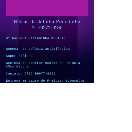
Pelúcia da Galinha Pintadinha
71 99977-9955
01 GALINHA PINTADINHA MUSICAL
Boneca de pelúcia antialérgica
Super fofinha
Gostosa de apertar Medida da Pelúcia:
35cm Altura
Contato:
(71) 99977-9955
Entrega em Lauro de Freitas, (consulte
os bairros).
Entregamos na cidade de Lauro de Freitas nos bairros:
Vilas do Atlântico, Pitangueiras, Portão, Ipitanga,
Areia Branca, Itinga, Jambeiro, Vida Nova, Cají, Portão,
Buraquinho, Pouso Alegre, Encontro das Águas e Estrada
do Côco. Região Metropolitana d Camaçari, Monte Gordo,
Jaua, Arembepe, Guarajuba, Abrantes, Centro, Itacimirim,
Busca Vida, Areias, Jacuipe, Barra de Pojuca, Centro de
Camaçari, Candeias, Madre de Deus, Mata de São João,
Praia do Forte, Sauípe, Ilha Vera Cruz, Itaparica e
Simões Filho (Cia).