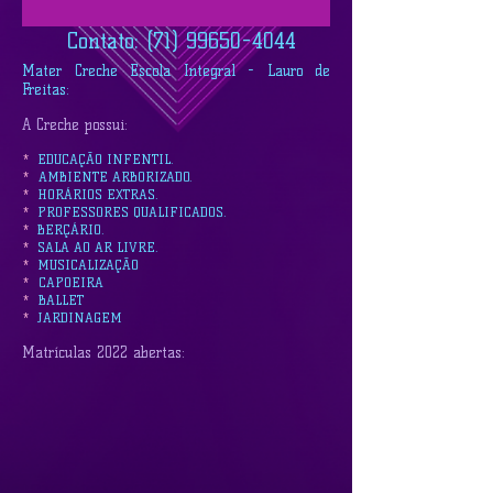
Contato:
(71) 99650-4044
Mater Creche Escola Integral - Lauro de
Freitas:
A Creche possui:
EDUCAÇÃO INFENTIL.
*
AMBIENTE ARBORIZADO.
*
HORÁRIOS EXTRAS.
*
PROFESSORES QUALIFICADOS.
*
BERÇÁRIO.
*
SALA AO AR LIVRE.
*
MUSICALIZAÇÃO
*
CAPOEIRA
*
BALLET
*
JARDINAGEM
*
Matrículas 2022 abertas: