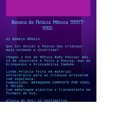
Boneca de Pelúcia Mônica
99977-
9955
01 BONECA MÔNICA
Que tal deixar a Páscoa das crianças
mais animada e divertida?
Chegou o Ovo da Mônica Baby Páscoa! Não
só de chocolate é feito a Páscoa, mas de
brinquedos e brincadeiras também.
Linda Pelúcia feita em material
antialérgico para as crianças brincarem
com segurança.
Composição: BRINQUEDO COMPOSTO POR VINIL
E TECIDO
Com embalagem plástica e transparente em
formato de Ovo.
Altura do Ovo: 22 Centímetros
Contém na embalagem: 1 Mônica
Idade: Acima de 3 anos.
Contato:
(71) 99977-9955
Entregamos na cidade de Lauro de Freitas nos bairros: